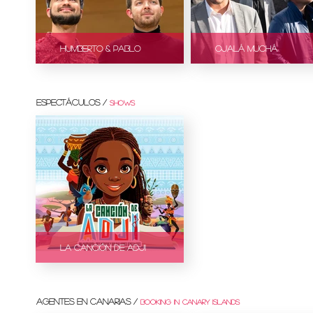
Humberto & Pablo
Ojalá Muchá
ESPECTÁCULOS /
SHOWS
La Canción de Adji
AGENTES EN CANARIAS /
BOOKING IN CANARY ISLANDS