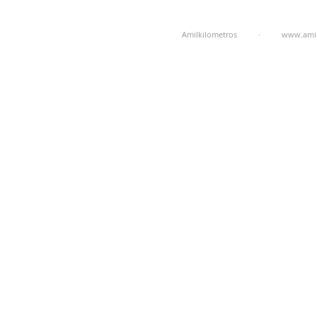
Amilkilometros ·
www.amil