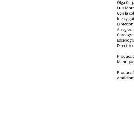
Olga Cerp
Luis More
Con la co
Idea y gu
Dirección
Arreglos 
Coreograf
Escenogra
Director 
Producci
Manrique,
Producci
Amilkilom