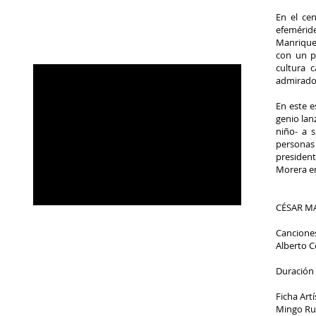
En el ce
efemérid
Manrique 
con un p
cultura 
admirado
En este e
genio lan
niño- a 
personas 
president
Morera en
CÉSAR M
Cancione
Alberto C
Duración 
Ficha Artí
Mingo Rua